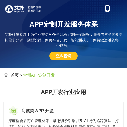
A
P
P
定
制
开
发
服
务
体
系
首页
APP
电子
艾朴科技专注于为企业提供APP全流程定制开发服务，服务内容全面覆盖
开发
商务
从需求分析、原型设计，到跨平台开发、智能测试，再到持续运维的每一
优势
小程
O2O
APP
解决
个环节。
序开
解决
产品
网站
方案
在线
发
方案
调
立即咨询
为企
开发
教育
服务
提供
无缝
研、
业打
提供全
解决
微信
连接
需求
造全
面的
方案
原生
线上
分
公众
社交
APP开发
方位
WEB开
构建
框架
与线
析、
号开
解决
首页
>
常州APP定制开发
线上
发技术
高效
小程
下，
UE/UI
交易
发
方案
服务，
便捷
小程序开发
序开
打造
设
与服
涵盖企
基于
构建
的远
发技
一体
计、
鸿蒙
互联
务平
业官网
微信
高效
APP开发行业应用
程学
术服
化消
产品
APP
网金
台
网站开发
建设、
公众
互动
习平
务
费体
研
开发
融解
HTML5
平台
的交
台
验
发、
基于
应用开
决方
所提
流平
AI开
大数
测
公众号开发
华为
发、手
供的
台，
商城类 APP 开发
案
试、
发
据解
鸿蒙
机微网
接口
拉近
融合
部署
为企
决方
操作
站制作
与功
人与
鸿蒙APP开发
大数
深度整合多商户管理体系、动态调价引擎以及 AI 行为追踪算法，打
上线
业提
案
系统
以及中
能，
人之
智能
物联
据风
造功能强大的商城平台。配备秒杀排队机制与跨境支付清结算功能，