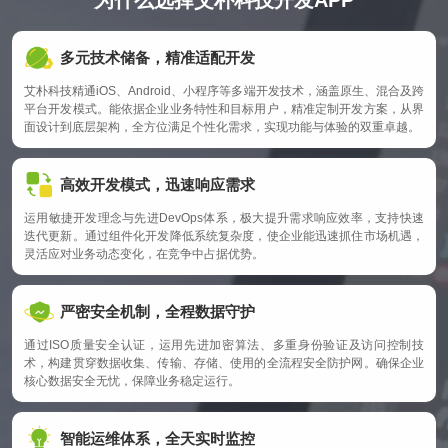
为什么选择艾朴科技开发APP
户、使
布局、
框架、
实现AP
全面测
提交到
集用户
用场景
交互流
开发语
P的各项
试，包
各大应
反馈，
多元技术储备，精准适配开发‌
等需
程等。
言、数
功能。
括功能
用商店
分析用
求。梳
制作原
据库
遵循代
测试、
进行审
户行为
艾朴科技精通iOS、Android、小程序等多端开发技术，涵盖原生、混合及跨
理业务
型图和
等。考
码规
性能测
核。审
数据。
平台开发模式。能依据企业业务特性和目标用户，精准定制开发方案，从界
流程，
设计
虑技术
范，保
面设计到底层架构，全方位满足个性化需求，实现功能与体验的双重卓越。
试、兼
核通过
根据反
形成详
稿，直
的成熟
证代码
容性测
后，正
馈和数
细的需
观展示A
度、稳
的可读
试等。
式发布
据对AP
高效开发模式，迅速响应需求‌
求文
PP界面
定性、
性和可
发现并
上线，
P进行优
档，为
与交互
扩展性
维护
修复程
让用户
化更
运用敏捷开发理念与先进DevOps体系，极大提升需求响应效率，支持快速
后续设
效果，
以及开
性，同
迭代更新。通过组件化开发降低系统复杂度，使企业能迅速抓住市场机遇，
序中的
能够下
新，修
灵活应对业务动态变化，在竞争中占据优势。
计开发
方便团
发团队
时进行
漏洞和
载使
复新出
提供清
队沟通
的技术
单元测
问题，
用，同
现的问
晰指
确认。
掌握程
试，确
优化AP
时做好
题，不
严密安全机制，全程数据守护‌
引。
度。
保代码
P的性能
上线后
断提升A
质量。
通过ISO质量安全认证，运用先进加密算法、多重身份验证及访问控制技
和用户
的监控
PP的竞
术，构建贯穿数据收集、传输、存储、使用的全流程安全防护网。确保企业
体验。
和维护
争力。
核心数据安全无忧，保障业务稳定运行。
工作。
智能运维体系，全天实时监控‌