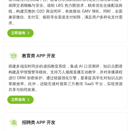
供基
的智
大型网
挖掘
开发
间的
控，
物联
网解
于大
保障交易顺畅与安全。借助 LBS 热力图技术，精准优化仓储配送路
AI开发
能应
站开发
数据
和构
距离
提升
网
决方
模型
线，构建完整的 O2O 商业闭环，有效推动 GMV 增长。同时，全面
用开
价
建自
金融
的
智能
案
发
值，
兼容微信、支付宝、银联等全渠道支付矩阵，满足用户多样化支付需
定义
UI设
服务
智能物联网
AIGC
物联
实现
驱动
的功
求。
计
效
应用
网定
万物
业务
能与
率，
用户
定制
制开
互
UI设计
决策
服务
立即咨询
引领
研
开发
发，
联，
智能
金融
究、
帮助
推动
化
科技
界面
客户
智慧
案例
新时
布
实现
生活
代
局、
软件
教育类 APP 开发
与产
色彩
和硬
业升
方案
搭配
件的
级
搭建多端实时同步的虚拟教室系统，集成 AI 口语测评、知识点图谱
到交
链接
构建及学情预警等模块。支持万人规模直播互动教学，并对录播课程
互设
电子商务解决方案
进行 DRM 加密保护。通过错题强化引擎，显著提高学生对知识点的
计的
HHSHOP
全方
掌握效率。此外，还能无缝对接第三方教培 SaaS 平台，实现资源
位解
共享与协同发展。
O2O解决方案
决方
观点
案
立即咨询
在线教育解决方案
关于
社交解决方案
招聘类 APP 开发
18600118988
(wx)
互联网金融解决方案