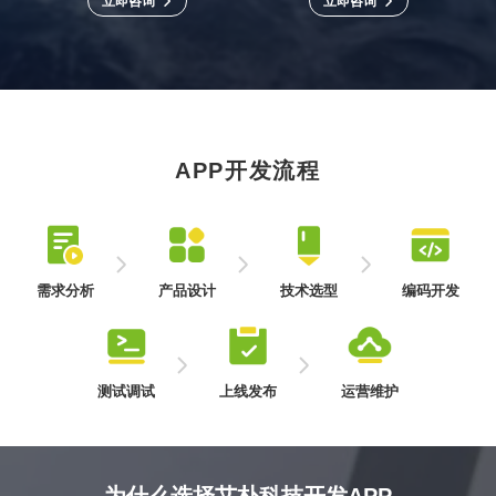
立即咨询
立即咨询
立即咨询
立即咨询
与审核标准。能充分发挥
应用具有开放性，可灵活
苹果设备硬件性能，提供
定制功能，能满足多样化
流畅、美观且安全的用户
的用户需求，在移动应用
体验，在移动应用市场中
领域拥有庞大的用户基
占据重要地位。
础。
原生开发
混合开发
原生开发是针对特定平台
混合开发结合了原生开发
APP开发流程
（如iOS或安卓）使用其官
与Web开发的优势，使用
方语言和工具进行开发。
HTML、CSS、JavaScript
能充分利用设备的硬件资
等Web技术构建应用界
源，实现高性能、流畅的
面，再通过框架封装成原
立即咨询
立即咨询
操作体验，还可深度调用
生应用。开发效率高、成
系统功能和接口。但开发
本低，能跨平台运行，但
需求分析
产品设计
技术选型
编码开发
成本较高、周期较长，需
可能在性能和用户体验上
针对不同平台分别开发。
稍逊于原生开发，适合对
与客户
依据需
根据AP
开发团
性能要求不高的项目。
深入沟
求文档
P的功能
队按照
通，明
进行架
需求和
设计稿
测试调试
上线发布
运营维护
确APP
构设
性能要
和技术
的功
计，规
求，选
方案进
对开发
完成测
APP上
能、目
划APP
择合适
行代码
完成的A
试后，
线后，
标用
的页面
的技术
编写，
PP进行
将APP
持续收