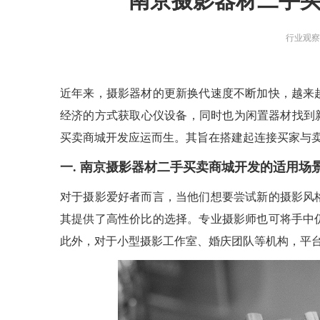
南京摄影器材二手
智能物联网定制开发，帮助客户实
在线教育解决方案
现软件和硬件的链接
AI开发
关于
行业观
UI设计
社交解决方案
用户研究、界面布局、色彩搭配到
智能物联网
交互设计的全方位解决方案
18600118988
(wx)
互联网金融解决方案
全国统一咨询电话
UI设计
近年来，摄影器材的更新换代速度不断加快，越来
大数据解决方案
经济的方式获取心仪设备，同时也为闲置器材找到
买卖商城开发应运而生。其旨在搭建起连接买家与
物联网解决方案
一. 南京摄影器材二手买卖商城开发的适用场
对于摄影爱好者而言，当他们想要尝试新的摄影风
其提供了高性价比的选择。专业摄影师也可将手中
此外，对于小型摄影工作室、婚庆团队等机构，平