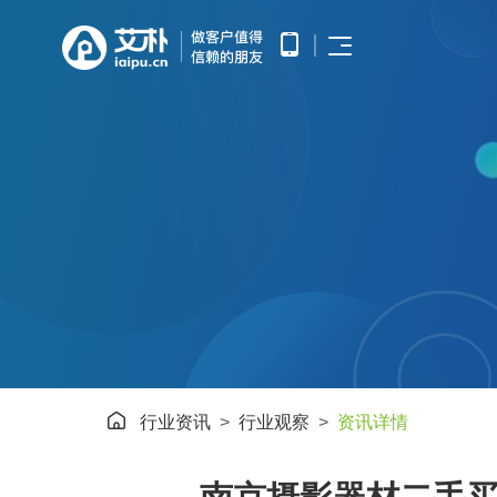
首页
APP开发
APP产品调研、需求分析、UE/UI
小程序开发
设计、产品研发、测试、部署上线
优势
提供微信原生框架小程序开发技术
网站开发
服务
提供全面的WEB开发技术服务，
涵盖企业官网建设、HTML5应用
服务
开发、手机微网站制作以及中大型
公众号开发
网站开发
基于微信公众平台所提供的接口与
APP开发
案例
功能，开发和构建自定义的功能与
服务
鸿蒙APP开发
小程序开发
基于华为鸿蒙操作系统的智能应用
方案
开发
网站开发
AI开发
电子商务解决方案
行业资讯
行业观察
资讯详情
HHSHOP
为企业提供基于大模型的AIGC应
公众号开发
用定制开发
O2O解决方案
观点
智能物联网
鸿蒙APP开发