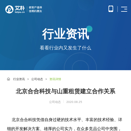
首页
行业资讯
APP
电子
开发
商务
优势
小程
O2O
APP
解决
看看行业内又发生了什么
序开
解决
产品
网站
方案
在线
发
方案
调
为企
开发
教育
服务
提供
无缝
研、
业打
提供全
解决
微信
连接
需求
造全
面的
方案
原生
线上
分
公众
社交
APP开发
方位
WEB开
案例
构建
框架
与线
析、
号开
解决
线上
发技术
行业资讯
公司动态
资讯详情
高效
小程
下，
UE/UI
交易
发
方案
服务，
便捷
小程序开发
序开
打造
设
与服
涵盖企
基于
构建
的远
方案
发技
北京合合科技与山重租赁建立合作关系
一体
计、
鸿蒙
互联
务平
业官网
微信
高效
程学
术服
化消
产品
APP
网金
台
网站开发
建设、
公众
互动
习平
务
费体
研
开发
融解
公司动态
2020.08.25
HTML5
平台
的交
电子商务解决方案
台
验
发、
HHSHOP
基于
应用开
决方
所提
流平
AI开
大数
测
公众号开发
华为
发、手
供的
台，
案
试、
发
据解
O2O解决方案
鸿蒙
机微网
接口
拉近
融合
北京合合科技凭借自身过硬的技术水平、丰富的技术经验、详
部署
为企
决方
观点
操作
站制作
与功
人与
鸿蒙APP开发
大数
上线
业提
案
系统
以及中
能，
人之
细的开发解决方案、雄厚的公司实力，在众多竞品公司中突围，
智能
物联
据风
在线教育解决方案