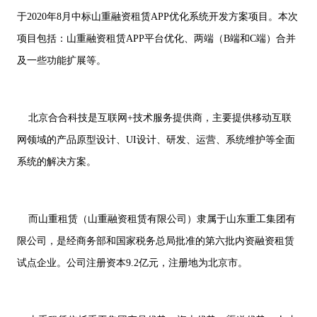
供基
的智
大型网
挖掘
开发
间的
控，
物联
网解
于大
AI开发
能应
于2020年8月中标山重融资租赁APP优化系统开发方案项目。本次
站开发
数据
和构
距离
关于
提升
网
决方
模型
用开
价
社交解决方案
建自
金融
的
智能
案
项目包括：山重融资租赁APP平台优化、两端（B端和C端）合并
发
值，
定义
UI设
服务
智能物联网
AIGC
物联
实现
驱动
的功
18600118988
(wx)
计
效
互联网金融解决方案
及一些功能扩展等。
应用
网定
万物
业务
能与
率，
用户
全国统一咨询电话
定制
制开
互
UI设计
决策
服务
引领
研
开发
发，
联，
智能
大数据解决方案
金融
究、
帮助
推动
化
科技
界面
客户
智慧
新时
北京合合科技是互联网+技术服务提供商，主要提供移动互联
布
实现
物联网解决方案
生活
代
局、
软件
与产
网领域的产品原型设计、UI设计、研发、运营、系统维护等全面
色彩
和硬
业升
搭配
件的
级
系统的解决方案。
到交
链接
互设
计的
全方
位解
而山重租赁（山重融资租赁有限公司）隶属于山东重工集团有
决方
案
限公司，是经商务部和国家税务总局批准的第六批内资融资租赁
试点企业。公司注册资本9.2亿元，注册地为北京市。