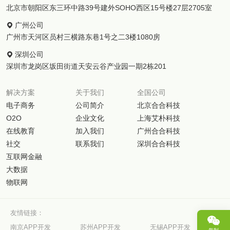
北京市朝阳区东三环中路39号建外SOHO西区15号楼27层2705室
广州公司
广州市天河区员村三横路东巷1号之二3楼1080房
深圳公司
深圳市龙岗区坂田街道天安云谷产业园一期2栋201
解决方案
关于我们
全国公司
电子商务
公司简介
北京合合科技
O2O
企业文化
上海艾朴科技
在线教育
加入我们
广州合合科技
社交
联系我们
深圳合合科技
互联网金融
大数据
物联网
友情链接：
南京APP开发
苏州APP开发
无锡APP开发