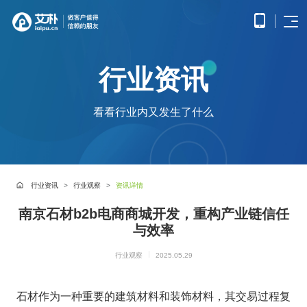
首页
行业资讯
APP
电子
开发
商务
优势
小程
O2O
APP
解决
看看行业内又发生了什么
序开
解决
产品
网站
方案
在线
发
方案
调
为企
开发
教育
服务
提供
无缝
研、
业打
提供全
解决
微信
连接
需求
造全
面的
方案
原生
线上
分
公众
社交
APP开发
方位
WEB开
案例
构建
框架
与线
析、
号开
解决
线上
发技术
行业资讯
行业观察
资讯详情
高效
小程
下，
UE/UI
交易
发
方案
服务，
便捷
小程序开发
序开
打造
设
与服
涵盖企
基于
构建
的远
方案
南京石材b2b电商商城开发，重构产业链信任
发技
一体
计、
鸿蒙
互联
务平
业官网
微信
高效
程学
术服
化消
产品
APP
网金
与效率
台
网站开发
建设、
公众
互动
习平
务
费体
研
开发
融解
HTML5
平台
的交
电子商务解决方案
台
验
发、
HHSHOP
基于
应用开
决方
所提
流平
行业观察
2025.05.29
AI开
大数
测
公众号开发
华为
发、手
供的
台，
案
试、
发
据解
O2O解决方案
鸿蒙
机微网
接口
拉近
融合
部署
为企
决方
观点
操作
站制作
与功
人与
鸿蒙APP开发
大数
上线
石材作为一种重要的建筑材料和装饰材料，其交易过程复
业提
案
系统
以及中
能，
人之
智能
物联
据风
在线教育解决方案