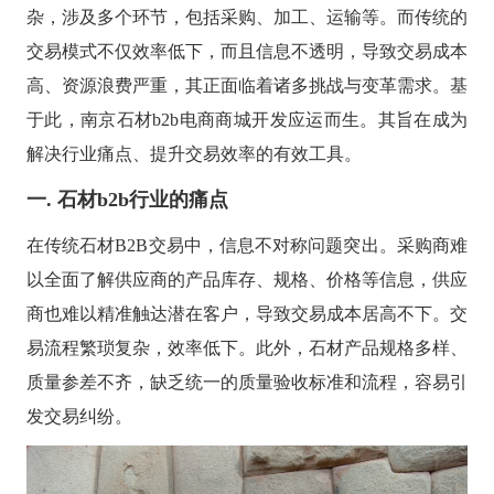
供基
的智
大型网
挖掘
开发
间的
控，
物联
网解
杂，涉及多个环节，包括采购、加工、运输等。而传统的
于大
AI开发
能应
站开发
数据
和构
距离
关于
提升
网
决方
模型
用开
价
社交解决方案
建自
交易模式不仅效率低下，而且信息不透明，导致交易成本
金融
的
智能
案
发
值，
定义
UI设
服务
智能物联网
AIGC
物联
实现
驱动
的功
18600118988
(wx)
高、资源浪费严重，其正面临着诸多挑战与变革需求。基
计
效
互联网金融解决方案
应用
网定
万物
业务
能与
率，
用户
全国统一咨询电话
定制
制开
互
于此，南京石材b2b电商商城开发应运而生。其旨在成为
UI设计
决策
服务
引领
研
开发
发，
联，
智能
大数据解决方案
金融
究、
帮助
解决行业痛点、提升交易效率的有效工具。
推动
化
科技
界面
客户
智慧
新时
布
实现
物联网解决方案
生活
一. 石材
b2b行业的痛点
代
局、
软件
与产
色彩
和硬
业升
搭配
在传统石材
B2B交易中，信息不对称问题突出。采购商难
件的
级
到交
链接
互设
以全面了解供应商的产品库存、规格、价格等信息，供应
计的
商也难以精准触达潜在客户，导致交易成本居高不下。交
全方
位解
易流程繁琐复杂，效率低下。此外，石材产品规格多样、
决方
案
质量参差不齐，缺乏统一的质量验收标准和流程，容易引
发交易纠纷。