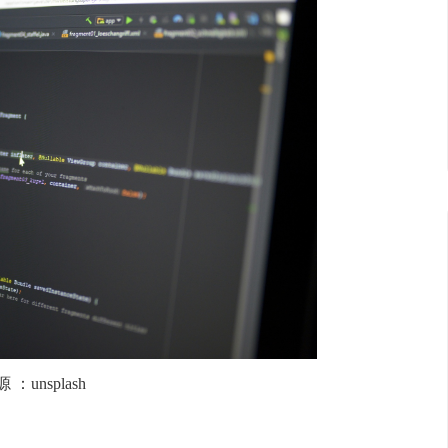
源
：
unsplash