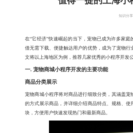
值得一提的上海小
智能物联网定制开发，帮助客户实
在线教育解决方案
现软件和硬件的链接
AI开发
关于
知识分
UI设计
社交解决方案
用户研究、界面布局、色彩搭配到
智能物联网
交互设计的全方位解决方案
18600118988
(wx)
互联网金融解决方案
全国统一咨询电话
UI设计
在“它经济”快速崛起的当下，宠物已成为许多家
大数据解决方案
借无需下载、便捷触达用户的优势，成为了宠物行
文将以上海地区为例，推荐几家优秀的小程序开发
物联网解决方案
一. 宠物商城小程序开发的主要功能
商品分类展示
宠物商城小程序将对商品进行细致分类，其涵盖宠
的方式展示商品，并详细介绍商品特点、规格、使
块，方便用户快速发现热门和最新商品。