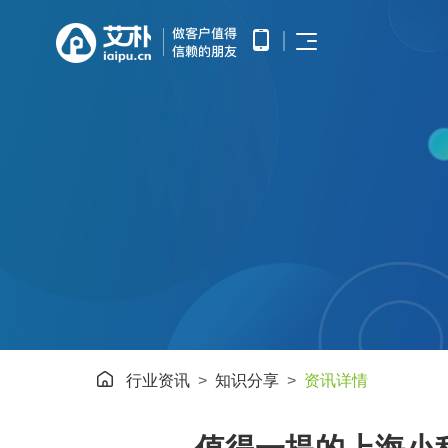
首页
APP开发
APP产品调研、需求分析、UE/UI
小程序开发
设计、产品研发、测试、部署上线
优势
提供微信原生框架小程序开发技术
网站开发
服务
提供全面的WEB开发技术服务，
涵盖企业官网建设、HTML5应用
服务
开发、手机微网站制作以及中大型
公众号开发
网站开发
基于微信公众平台所提供的接口与
APP开发
案例
功能，开发和构建自定义的功能与
服务
鸿蒙APP开发
小程序开发
基于华为鸿蒙操作系统的智能应用
方案
开发
网站开发
AI开发
电子商务解决方案
行业资讯
知识分享
资讯详情
HHSHOP
为企业提供基于大模型的AIGC应
公众号开发
用定制开发
O2O解决方案
观点
智能物联网
鸿蒙APP开发