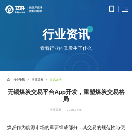
首页
行业资讯
APP
电子
开发
商务
优势
小程
O2O
APP
解决
看看行业内又发生了什么
序开
解决
产品
网站
方案
在线
发
方案
调
为企
开发
教育
服务
提供
无缝
研、
业打
提供全
解决
微信
连接
需求
造全
面的
方案
原生
线上
分
公众
社交
APP开发
方位
WEB开
案例
构建
框架
与线
析、
号开
解决
线上
发技术
行业资讯
行业观察
资讯详情
高效
小程
下，
UE/UI
交易
发
方案
服务，
便捷
小程序开发
序开
打造
设
与服
涵盖企
基于
构建
的远
方案
无锡煤炭交易平台App开发，重塑煤炭交易格
发技
一体
计、
鸿蒙
互联
务平
业官网
微信
高效
程学
术服
化消
产品
APP
网金
局
台
网站开发
建设、
公众
互动
习平
务
费体
研
开发
融解
HTML5
平台
的交
电子商务解决方案
台
验
发、
HHSHOP
基于
应用开
决方
所提
流平
行业观察
2025.07.07
AI开
大数
测
公众号开发
华为
发、手
供的
台，
案
试、
发
据解
O2O解决方案
鸿蒙
机微网
接口
拉近
融合
部署
为企
决方
观点
操作
站制作
与功
人与
鸿蒙APP开发
大数
上线
煤炭作为能源市场的重要组成部分，其交易的规范性与便
业提
案
系统
以及中
能，
人之
智能
物联
据风
在线教育解决方案