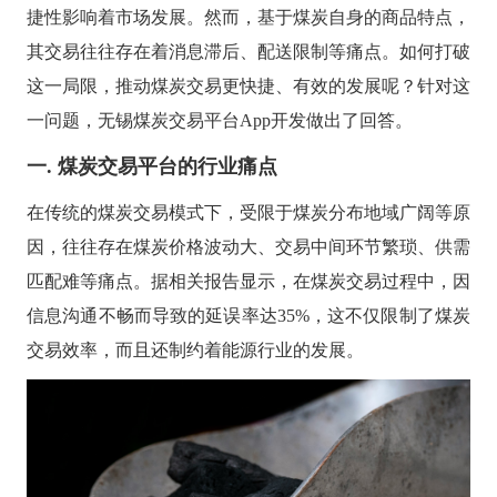
供基
的智
大型网
挖掘
开发
间的
控，
物联
网解
捷性影响着市场发展。然而，基于煤炭自身的商品特点，
于大
AI开发
能应
站开发
数据
和构
距离
关于
提升
网
决方
模型
用开
价
社交解决方案
建自
其交易往往存在着消息滞后、配送限制等痛点。如何打破
金融
的
智能
案
发
值，
定义
UI设
服务
智能物联网
AIGC
物联
实现
驱动
的功
18600118988
(wx)
这一局限，推动煤炭交易更快捷、有效的发展呢？针对这
计
效
互联网金融解决方案
应用
网定
万物
业务
能与
率，
用户
全国统一咨询电话
定制
制开
互
一问题，无锡煤炭交易平台App开发做出了回答。
UI设计
决策
服务
引领
研
开发
发，
联，
智能
大数据解决方案
金融
究、
帮助
推动
化
一. 煤炭交易平台的行业痛点
科技
界面
客户
智慧
新时
布
实现
物联网解决方案
生活
代
局、
软件
在传统的煤炭交易模式下，受限于煤炭分布地域广阔等原
与产
色彩
和硬
业升
搭配
因，往往存在煤炭价格波动大、交易中间环节繁琐、供需
件的
级
到交
链接
互设
匹配难等痛点。据相关报告显示，在煤炭交易过程中，因
计的
信息沟通不畅而导致的延误率达
35%，这不仅限制了煤炭
全方
位解
交易效率，而且还制约着能源行业的发展。
决方
案