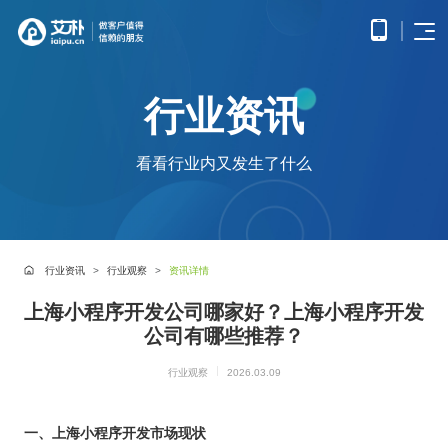
首页
行业资讯
APP
电子
开发
商务
优势
小程
O2O
APP
解决
看看行业内又发生了什么
序开
解决
产品
网站
方案
在线
发
方案
调
为企
开发
教育
服务
提供
无缝
研、
业打
提供全
解决
微信
连接
需求
造全
面的
方案
原生
线上
分
公众
社交
APP开发
方位
WEB开
案例
构建
框架
与线
析、
号开
解决
线上
发技术
行业资讯
行业观察
资讯详情
高效
小程
下，
UE/UI
交易
发
方案
服务，
便捷
小程序开发
序开
打造
设
与服
涵盖企
基于
构建
的远
方案
上海小程序开发公司哪家好？上海小程序开发
发技
一体
计、
鸿蒙
互联
务平
业官网
微信
高效
程学
术服
化消
产品
APP
网金
公司有哪些推荐？
台
网站开发
建设、
公众
互动
习平
务
费体
研
开发
融解
HTML5
平台
的交
电子商务解决方案
台
验
发、
HHSHOP
基于
应用开
决方
所提
流平
行业观察
2026.03.09
AI开
大数
测
公众号开发
华为
发、手
供的
台，
案
试、
发
据解
O2O解决方案
鸿蒙
机微网
接口
拉近
融合
部署
为企
决方
观点
操作
站制作
与功
人与
鸿蒙APP开发
大数
上线
业提
一、上海小程序开发市场现状
案
系统
以及中
能，
人之
智能
物联
据风
在线教育解决方案