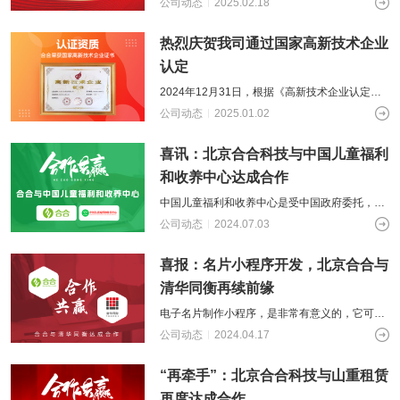
公司动态
2025.02.18
合作！这是双方在“媒体+科技”领域深
热烈庆贺我司通过国家高新技术企业
认定
2024年12月31日，根据《高新技术企业认定管
理办法》（国科发火〔2016〕32号）和《高新
公司动态
2025.01.02
技术企业认定管理工作指引》
喜讯：北京合合科技与中国儿童福利
和收养中心达成合作
中国儿童福利和收养中心是受中国政府委托，负
责涉外收养具体事务，承担社会福利机构儿童养
公司动态
2024.07.03
育和国内收养部分具体工作，是儿童回归
喜报：名片小程序开发，北京合合与
清华同衡再续前缘
电子名片制作小程序，是非常有意义的，它可以
帮助提升个人专业形象，可以让个人更加灵活的
公司动态
2024.04.17
展示自己的信息和特点。与传统的纸版名
“再牵手”：北京合合科技与山重租赁
再度达成合作