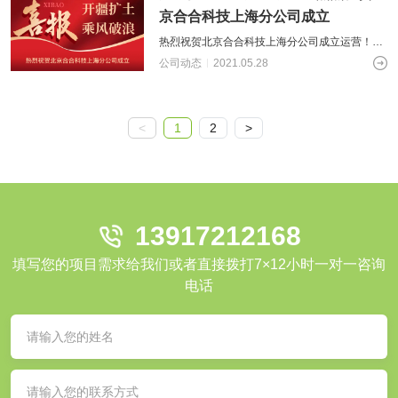
京合合科技上海分公司成立
热烈祝贺北京合合科技上海分公司成立运营！合
合的战略版图在添新篇章！北京合合科技，是互
公司动态
2021.05.28
联网+技术服务提供商，主要提供移动互
<
1
2
>
13917212168
填写您的项目需求给我们或者直接拨打7×12小时一对一咨询
电话