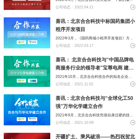
国企客户——中电凯尔（CCFM，母公司为中国
公司动态
2022.04.21
电子系统工程第四建设有限公司）
喜讯：北京合合科技中标国药集团小
程序开发项目
2022年3月，《国药商城小程序开发项目》方案
评选尘埃落定，经过激烈的公开招标角逐，北京
公司动态
2022.03.17
合合科技凭借自身超强的技术实力、
喜讯： 北京合合科技与“中国品牌电
商服务行业的领导者”宝尊电商 建立
合作
2021年10月，北京合合科技合作的知名企业再
添新员——宝尊电商，宝尊电商是中国品牌电商
公司动态
2021.11.02
服务行业的领导者，曾于2015年
喜讯：北京合合科技与“全球化工50
强”万华化学建立合作
2021年9月，北京合合科技凭借自身过硬的技术
水平、丰富的app开发经验、详细的开发解决方
公司动态
2021.10.09
案、优秀的创始团队以及项目技术
开疆扩土、乘风破浪——热烈祝贺北