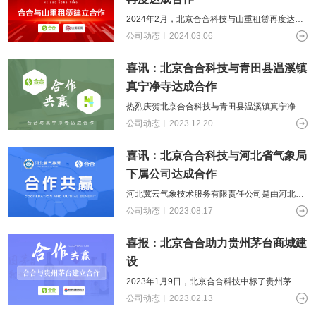
2024年2月，北京合合科技与山重租赁再度达成
合作，承接开发山重租赁APP营业日报项目的再
公司动态
2024.03.06
次开发工作。这是山重租赁对北京
喜讯：北京合合科技与青田县温溪镇
真宁净寺达成合作
热烈庆贺北京合合科技与青田县温溪镇真宁净寺
达成合作，主要是共同研发《弘愿之音
公司动态
2023.12.20
APP+PC》项目，为弘扬佛教文化做出贡献，
喜讯：北京合合科技与河北省气象局
下属公司达成合作
河北冀云气象技术服务有限责任公司是由河北省
气象行政技术服务中心控股的公司，热烈庆贺北
公司动态
2023.08.17
京合合科技与河北河北冀云气象技术服务
喜报：北京合合助力贵州茅台商城建
设
2023年1月9日，北京合合科技中标了贵州茅台
生态农业销售有限责任公司的“蜜友团”微信小程
公司动态
2023.02.13
序开发项目。合合科技合作的知名