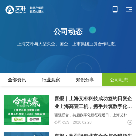
首页
公司动态
APP
电子
开发
商务
优势
上海艾朴与大型央企、国企、上市集团业务合作动态。
小程
O2O
APP
解决
序开
解决
产品
网站
方案
在线
发
方案
调
为企
开发
教育
服务
提供
无缝
研、
业打
提供全
解决
微信
连接
需求
造全
面的
方案
原生
线上
分
公众
社交
APP开发
方位
WEB开
案例
构建
框架
与线
析、
全部资讯
行业观察
知识分享
公司动态
号开
解决
线上
发技术
高效
小程
下，
UE/UI
交易
发
方案
服务，
便捷
小程序开发
序开
打造
设
与服
涵盖企
基于
构建
的远
方案
发技
一体
计、
鸿蒙
互联
务平
业官网
微信
高效
喜报｜上海艾朴科技成功签约日资企
程学
术服
化消
产品
APP
网金
台
网站开发
建设、
公众
互动
习平
务
费体
研
开发
业上海高壹工机，携手共筑数字化新
融解
HTML5
平台
的交
电子商务解决方案
台
验
发、
HHSHOP
基于
应用开
决方
所提
流平
AI开
篇章
大数
测
公众号开发
强强联合，共启数字化新征程近日，上海艾朴科
华为
发、手
供的
台，
案
试、
发
据解
技凭借深厚的技术积淀和卓越的项目交付能力，
O2O解决方案
鸿蒙
机微网
公司动态
2026.02.28
接口
拉近
融合
部署
为企
决方
观点
操作
在众多服务商中脱颖而出，赢得了日本工
站制作
与功
人与
鸿蒙APP开发
大数
上线
业提
案
系统
以及中
能，
人之
智能
物联
据风
在线教育解决方案