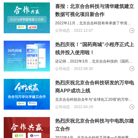
喜报：北京合合科技与清华建筑建立
数据可视化项目新合作
2022年11月，北京合合科技有幸承接了华清安
地的数据可视化项目，通过多渠道获取的大数据
公司动态
2022.12.07
进行数据分析展示，为华清安地提供
热烈庆祝！“国药商城”小程序正式上
线并投入使用啦！
还记得，2022年3月，北京合合科技的《国药商
城小程序开发项目》方案在评选中成功中标，在
公司动态
2022.08.30
经过国药集团的领导、同事以及北京
热烈庆祝北京合合科技研发的万华电
商APP成功上线
北京合合科技自去年与“全球化工20强”的万华化
学建立合作，负责研发万华电商平台APP软件系
公司动态
2022.04.29
统开发项目，认真负责、兢兢业业
热烈庆祝北京合合科技与中电凯尔建
立合作
2022年4月，北京合合科技又迎来一个新的重要