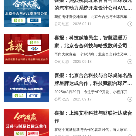
喜报：热烈祝贺北京合合与全球领先
供基
的智
大型网
挖掘
开发
间的
控，
物联
网解
于大
AI开发
能应
站开发
数据
和构
距离
关于
的汽车动力系统开发设计公司AVL达
提升
网
决方
模型
用开
价
社交解决方案
建自
金融
的
成合作
智能
案
我们满怀喜悦地宣布，北京合合已与全球汽车及
发
值，
定义
UI设
服务
智能物联网
AIGC
物联
实现
驱动
的功
18600118988
(wx)
动力系统技术领域的领导者——AVL李斯特公司
计
公司动态
2026.02.11
效
互联网金融解决方案
应用
网定
万物
业务
能与
正式达成合作。这是公司发展历程中的
率，
用户
全国统一咨询电话
定制
制开
互
UI设计
决策
服务
引领
研
开发
发，
喜报：科技赋能民生，智慧温暖万
联，
智能
大数据解决方案
金融
究、
帮助
推动
化
科技
界面
家，北京合合科技与哈投数科公司达
客户
智慧
新时
布
实现
物联网解决方案
生活
成合作
再向大家宣布一个好消息：北京合合科技又中标
代
局、
软件
与产
一新项目。北京合合科技与哈投数字科技公司正
色彩
公司动态
2025.09.18
和硬
业升
搭配
式达成合作，合作内容主要是供热民生服
件的
级
到交
链接
喜报：北京合合科技与台球桌知名品
互设
计的
牌星牌达成合作，科技赋能台球产业
全方
升级
位解
2025年8月29日，专注于APP开发、小程序开发
决方
的北京合合科技又合作了新的知名品牌——星牌
公司动态
2025.09.17
案
（台球行业世界知名品牌），这
喜报：上海艾朴科技与财联社达成合
作
在这个充满创新与合作的崭新时代，向大家宣布
一项重大喜报：上海艾朴科技与财联社正式达成