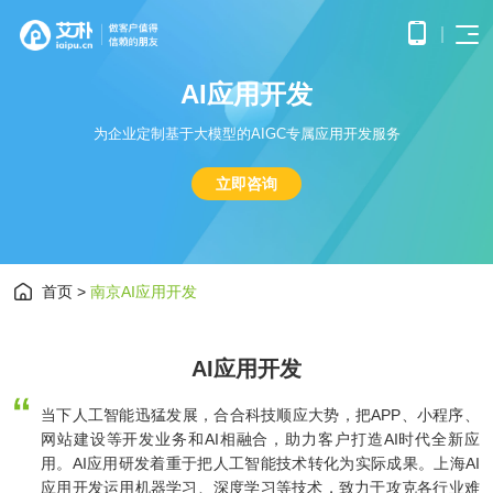
A
I
应
用
开
发
首页
APP
电子
为企业定制基于大模型的AIGC专属应用开发服务
开发
商务
优势
小程
O2O
APP
解决
立即咨询
序开
解决
产品
网站
方案
在线
发
方案
调
为企
开发
教育
服务
提供
无缝
研、
业打
提供全
解决
微信
连接
需求
造全
面的
方案
原生
线上
分
公众
社交
APP开发
方位
WEB开
构建
框架
与线
析、
号开
解决
首页
>
南京AI应用开发
线上
发技术
高效
小程
下，
UE/UI
交易
发
方案
服务，
便捷
小程序开发
序开
打造
设
与服
涵盖企
基于
构建
的远
发技
一体
计、
鸿蒙
互联
务平
业官网
微信
高效
程学
术服
化消
产品
APP
网金
AI应用开发
台
网站开发
建设、
公众
互动
习平
务
费体
研
开发
融解
HTML5
平台
的交
台
验
发、
基于
应用开
决方
所提
流平
AI开
大数
当下人工智能迅猛发展，合合科技顺应大势，把APP、小程序、
测
公众号开发
华为
发、手
供的
台，
案
试、
发
据解
网站建设等开发业务和AI相融合，助力客户打造AI时代全新应
鸿蒙
机微网
接口
拉近
融合
部署
为企
决方
操作
用。AI应用研发着重于把人工智能技术转化为实际成果。上海AI
站制作
与功
人与
鸿蒙APP开发
大数
上线
业提
案
系统
以及中
能，
人之
智能
物联
应用开发运用机器学习、深度学习等技术，致力于攻克各行业难
据风