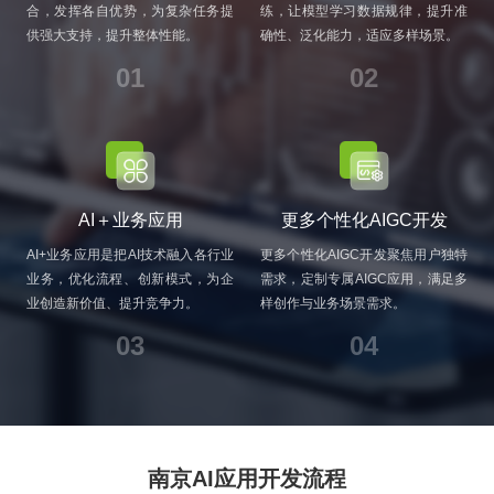
合，发挥各自优势，为复杂任务提
练，让模型学习数据规律，提升准
供强大支持，提升整体性能。
确性、泛化能力，适应多样场景。
01
02
AI＋业务应用
更多个性化AIGC开发
AI+业务应用是把AI技术融入各行业
更多个性化AIGC开发聚焦用户独特
业务，优化流程、创新模式，为企
需求，定制专属AIGC应用，满足多
业创造新价值、提升竞争力。
样创作与业务场景需求。
03
04
南京AI应用开发流程