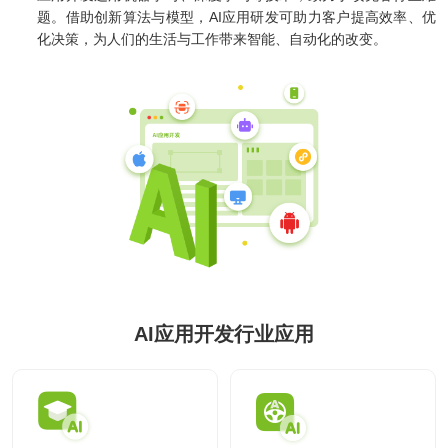
供基
的智
大型网
挖掘
开发
间的
控，
物联
网解
题。借助创新算法与模型，AI应用研发可助力客户提高效率、优
于大
AI开发
能应
站开发
数据
和构
距离
提升
网
决方
模型
化决策，为人们的生活与工作带来智能、自动化的改变。
用开
价
建自
金融
的
智能
案
发
值，
定义
UI设
服务
智能物联网
AIGC
物联
实现
驱动
的功
计
效
应用
网定
万物
业务
能与
率，
用户
定制
制开
互
UI设计
决策
服务
引领
研
开发
发，
联，
智能
金融
究、
帮助
推动
化
科技
界面
客户
智慧
案例
新时
布
实现
生活
代
局、
软件
与产
色彩
和硬
业升
方案
搭配
件的
级
到交
链接
互设
电子商务解决方案
计的
HHSHOP
全方
位解
O2O解决方案
决方
观点
AI应用开发行业应用
案
在线教育解决方案
关于
社交解决方案
18600118988
(wx)
互联网金融解决方案