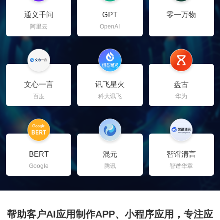
通义千问
GPT
零一万物
阿里云
OpenAI
文心一言
讯飞星火
盘古
百度
科大讯飞
华为
BERT
混元
智谱清言
Google
腾讯
智谱华章
帮助客户AI应用制作APP、小程序应用，专注应