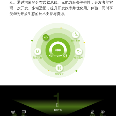
供基
的智
大型网
挖掘
开发
间的
互。通过鸿蒙的分布式软总线、元能力服务等特性，开发者能实
控，
物联
网解
于大
AI开发
能应
站开发
数据
和构
距离
提升
现一次开发、多端适配，提升开发效率并优化用户体验，同时享
网
决方
模型
用开
价
建自
金融
的
受华为开放生态的技术支持与资源。
智能
案
发
值，
定义
UI设
服务
智能物联网
AIGC
物联
实现
驱动
的功
计
效
应用
网定
万物
业务
能与
率，
用户
定制
制开
互
UI设计
决策
服务
引领
研
开发
发，
联，
智能
金融
究、
帮助
推动
化
科技
界面
客户
智慧
案例
新时
布
实现
生活
代
局、
软件
与产
色彩
和硬
业升
方案
搭配
件的
级
到交
链接
互设
电子商务解决方案
计的
HHSHOP
全方
位解
O2O解决方案
决方
观点
案
在线教育解决方案
关于
社交解决方案
18600118988
(wx)
互联网金融解决方案