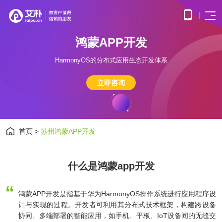
鸿
蒙
A
P
P
开
发
首页
APP
电子
HarmonyOS的分布式应用生态开发体系
开发
商务
优势
小程
O2O
APP
解决
立即咨询
序开
解决
产品
网站
方案
在线
发
方案
调
为企
开发
教育
服务
提供
无缝
研、
业打
提供全
解决
微信
连接
需求
造全
面的
方案
原生
线上
分
公众
社交
APP开发
方位
WEB开
构建
框架
与线
析、
号开
解决
首页
>
苏州鸿蒙APP开发
线上
发技术
高效
小程
下，
UE/UI
交易
发
方案
服务，
便捷
小程序开发
序开
打造
设
与服
涵盖企
基于
构建
的远
发技
一体
计、
鸿蒙
互联
务平
业官网
微信
高效
程学
术服
化消
产品
APP
网金
什么是鸿蒙app开发
台
网站开发
建设、
公众
互动
习平
务
费体
研
开发
融解
HTML5
平台
的交
台
验
发、
基于
应用开
决方
所提
流平
AI开
大数
测
公众号开发
华为
发、手
供的
台，
案
鸿蒙APP开发是指基于华为HarmonyOS操作系统进行应用程序设
试、
发
据解
鸿蒙
机微网
接口
拉近
融合
部署
计与实现的过程。开发者可利用其分布式技术框架，构建跨设备
为企
决方
操作
站制作
与功
人与
鸿蒙APP开发
大数
上线
业提
协同、多端部署的智能应用，如手机、平板、IoT设备间的无缝交
案
系统
以及中
能，
人之
智能
物联
据风