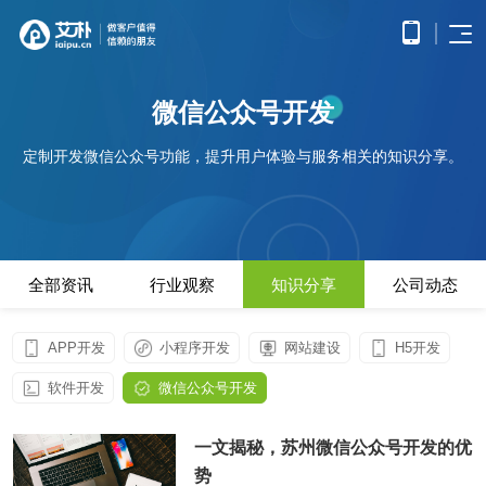
首页
微信公众号开发
APP
电子
开发
商务
优势
定制开发微信公众号功能，提升用户体验与服务相关的知识分享。
小程
O2O
APP
解决
序开
解决
产品
网站
方案
在线
发
方案
调
为企
开发
教育
服务
提供
无缝
研、
业打
提供全
解决
微信
连接
需求
造全
面的
方案
原生
线上
分
公众
社交
APP开发
方位
WEB开
案例
构建
框架
与线
析、
全部资讯
行业观察
知识分享
公司动态
号开
解决
线上
发技术
高效
小程
下，
UE/UI
交易
发
方案
服务，
便捷
小程序开发
序开
打造
设
与服
涵盖企
基于
构建
的远
方案
发技
一体
计、
鸿蒙
互联
务平
业官网
微信
高效
APP开发
小程序开发
网站建设
H5开发
程学
术服
化消
产品
APP
网金
台
网站开发
建设、
公众
互动
习平
务
费体
研
开发
融解
HTML5
平台
的交
电子商务解决方案
软件开发
微信公众号开发
台
验
发、
HHSHOP
基于
应用开
决方
所提
流平
AI开
大数
测
公众号开发
华为
发、手
供的
台，
案
试、
发
据解
O2O解决方案
鸿蒙
机微网
接口
拉近
融合
部署
一文揭秘，苏州微信公众号开发的优
为企
决方
观点
操作
站制作
与功
人与
鸿蒙APP开发
大数
上线
业提
案
系统
以及中
势
能，
人之
智能
物联
据风
在线教育解决方案