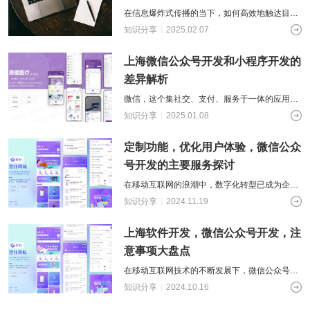
供基
的智
大型网
挖掘
开发
间的
控，
物联
网解
于大
AI开发
在信息爆炸式传播的当下，如何高效地触达目标
能应
站开发
数据
和构
距离
关于
提升
网
决方
模型
用开
受众，成为了众多企业与媒体主体面临的课题。
价
社交解决方案
建自
知识分享
2025.02.07
金融
的
智能
案
发
值，
定义
UI设
幸运的是，随着互联网技术的进一步发展
服务
智能物联网
AIGC
物联
实现
驱动
的功
18600118988
(wx)
计
效
互联网金融解决方案
应用
网定
上海微信公众号开发和小程序开发的
万物
业务
能与
率，
用户
全国统一咨询电话
定制
制开
互
UI设计
决策
服务
差异解析
引领
研
开发
发，
联，
智能
大数据解决方案
金融
究、
帮助
推动
化
微信，这个集社交、支付、服务于一体的应用，
科技
界面
客户
智慧
正以其独特的魅力改变着我们的生活方式。公众
新时
布
知识分享
2025.01.08
实现
物联网解决方案
生活
代
局、
号与小程序更是其中的热门话题。然而，
软件
与产
色彩
和硬
业升
定制功能，优化用户体验，微信公众
搭配
件的
级
到交
号开发的主要服务探讨
链接
互设
在移动互联网的浪潮中，数字化转型已成为企业
计的
全方
发展的必然趋势，而微信公众号开发作为连接线
知识分享
2024.11.19
位解
上线下的重要工具，正成为企业连接消费
决方
上海软件开发，微信公众号开发，注
案
意事项大盘点
在移动互联网技术的不断发展下，微信公众号凭
借其庞大的用户基础和强大的功能，成为了众多
知识分享
2024.10.16
企业和个人进行品牌推广、内容传播和客