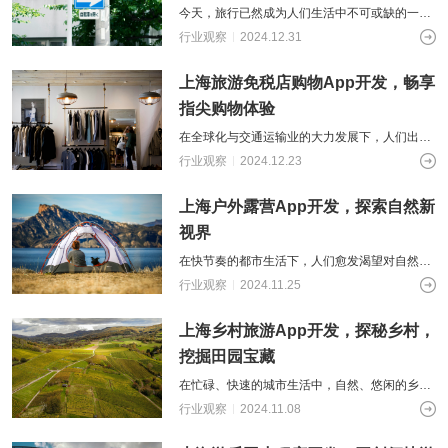
今天，旅行已然成为人们生活中不可或缺的一部
分。与此同时，人们对旅游体验的追求也日益个
行业观察
2024.12.31
性化与便捷化。在传统的跟团游模式已无
上海旅游免税店购物App开发，畅享
指尖购物体验
在全球化与交通运输业的大力发展下，人们出国
旅行的频率大幅度增加。对于他们来说，旅行不
行业观察
2024.12.23
仅仅是了解他国风貌的渠道窗口，也是人
上海户外露营App开发，探索自然新
视界
在快节奏的都市生活下，人们愈发渴望对自然风
光的探索。在此前提下，户外露营，作为一种回
行业观察
2024.11.25
归绿色、亲近自然的户外方式，正受到越
上海乡村旅游App开发，探秘乡村，
挖掘田园宝藏
在忙碌、快速的城市生活中，自然、悠闲的乡村
宛如一片净土，吸引着都市人的目光。乡村生活
行业观察
2024.11.08
固然具有质朴与自然的美，但也存在其自