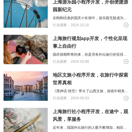
上海游乐园小程序开发，开创便捷游
园新纪元
在刚刚结束的国庆小长假中，游乐园无疑成为众
多家庭出游的首选，但是其门票紧张依然是普遍
行业观察
2024.10.10
现象。基于此，提前搜集游乐园的详细信
上海旅行规划app开发，个性化呈现
掌上自由行
国庆假期即将到来，你是否有外出旅行的安排
呢？对于一些人来说，在感受旅行中的快乐之
行业观察
2024.10.08
前，制定旅行规划与行程安排是一段十分麻烦
地区文旅小程序开发，在旅行中探索
世界真相
《黑神话·悟空》带火了山西文旅，游戏中精美的
建模与设计吸引着人们前往山西取景地打卡，近
行业观察
2024.09.03
距离感受“天命人”走过的路。近年来
上海旅行社小程序开发，在途中，观
风景，享服务
近年来，我国外出旅行的人数不断增加，相应的