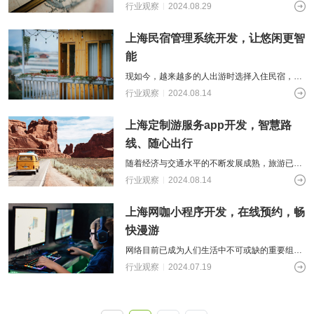
旅行软件也层出不穷，对于旅行社来说，互联网
行业观察
2024.08.29
技术与线上运营的发展既是挑战，也是机
上海民宿管理系统开发，让悠闲更智
能
现如今，越来越多的人出游时选择入住民宿，其
往往离景点更近，也更贴近当地的人文环境。对
行业观察
2024.08.14
于开设民宿的人们来说，提高民宿的服务
上海定制游服务app开发，智慧路
线、随心出行
随着经济与交通水平的不断发展成熟，旅游已成
为人们首选的放松、领略不同文化的活动方式。
行业观察
2024.08.14
定制游作为一种按照自己的喜好和需求定
上海网咖小程序开发，在线预约，畅
快漫游
网络目前已成为人们生活中不可或缺的重要组成
部分，虽然几乎大家都有上网设备，但是网咖以
行业观察
2024.07.19
其专业性与全面性在消费市场中依旧占据