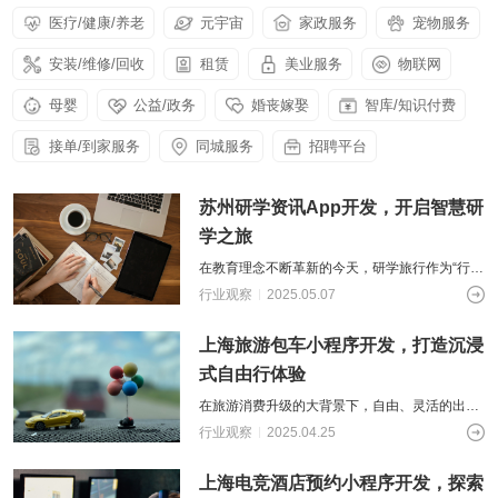
供基
的智
大型网
挖掘
开发
间的
控，
物联
网解
于大
AI开发
医疗/健康/养老
元宇宙
家政服务
宠物服务
能应
站开发
数据
和构
距离
关于
提升
网
决方
模型
用开
价
社交解决方案
建自
金融
的
智能
案
发
安装/维修/回收
租赁
美业服务
值，
物联网
定义
UI设
服务
智能物联网
AIGC
物联
实现
驱动
的功
18600118988
(wx)
计
效
互联网金融解决方案
应用
网定
万物
业务
能与
母婴
公益/政务
婚丧嫁娶
智库/知识付费
率，
用户
全国统一咨询电话
定制
制开
互
UI设计
决策
服务
引领
研
开发
发，
联，
智能
大数据解决方案
金融
接单/到家服务
同城服务
招聘平台
究、
帮助
推动
化
科技
界面
客户
智慧
新时
布
实现
物联网解决方案
生活
代
局、
苏州研学资讯App开发，开启智慧研
软件
与产
色彩
和硬
业升
学之旅
搭配
件的
级
到交
链接
在教育理念不断革新的今天，研学旅行作为“行走
互设
的课堂”，将知识学习与实践体验深度融合，深受
行业观察
2025.05.07
计的
学生、家长和教育机构的青睐。然而
全方
位解
上海旅游包车小程序开发，打造沉浸
决方
式自由行体验
案
在旅游消费升级的大背景下，自由、灵活的出行
方式愈发受到游客青睐。而旅游包车服务凭借其
行业观察
2025.04.25
定制化、便捷性的特点，也成为了旅游市
上海电竞酒店预约小程序开发，探索