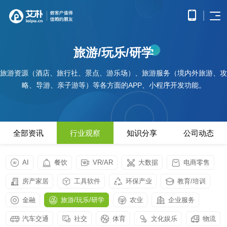
首页
旅游/玩乐/研学
APP
电子
开发
商务
优势
旅游资源（酒店、旅行社、景点、游乐场）、旅游服务（境内外旅游、攻
小程
O2O
APP
解决
序开
解决
略、导游、亲子游等）等各方面的APP、小程序开发功能。
产品
网站
方案
在线
发
方案
调
为企
开发
教育
服务
提供
无缝
研、
业打
提供全
解决
微信
连接
需求
造全
面的
方案
原生
线上
分
公众
社交
APP开发
方位
WEB开
案例
构建
框架
与线
析、
全部资讯
行业观察
知识分享
公司动态
号开
解决
线上
发技术
高效
小程
下，
UE/UI
交易
发
方案
服务，
便捷
小程序开发
序开
打造
设
与服
涵盖企
基于
构建
的远
方案
发技
一体
计、
鸿蒙
互联
务平
业官网
微信
高效
AI
餐饮
VR/AR
大数据
电商零售
程学
术服
化消
产品
APP
网金
台
网站开发
建设、
公众
互动
习平
务
费体
研
开发
融解
HTML5
平台
的交
电子商务解决方案
房产家居
工具软件
环保产业
教育/培训
台
验
发、
HHSHOP
基于
应用开
决方
所提
流平
AI开
大数
测
公众号开发
华为
发、手
供的
台，
案
试、
金融
旅游/玩乐/研学
农业
企业服务
发
据解
O2O解决方案
鸿蒙
机微网
接口
拉近
融合
部署
为企
决方
观点
操作
站制作
与功
人与
鸿蒙APP开发
大数
上线
业提
汽车交通
社交
体育
文化娱乐
物流
案
系统
以及中
能，
人之
智能
物联
据风
在线教育解决方案