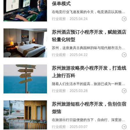
保单模式
在电竞行业飞速发展的今天，电竞酒店以其独特
的娱乐住宿一体化模式，成为众多游戏爱好者
行业观察
2025.04.24
的“打卡圣地”。然而，传统的预订方式存
苏州酒店预订小程序开发，赋能酒店
轻量化转型
苏州，这座兼具古典园林韵味与现代都市活力的
江南名城，每年吸引着数以千万计的游客前来观
行业观察
2025.04.22
光游览。在旅游消费升级的浪潮下，便捷
苏州旅游攻略类小程序开发，打造线
上旅行百科
随着人们生活水平的提高，旅游已成为一种重要
的休闲方式。然而，旅行前的规划和准备往往耗
行业观察
2025.03.28
时费力，许多游客希望能借助互联网工具
苏州旅游短租小程序开发，告别住宿
烦恼
在旅游出行日益便捷的当下，自由行、深度游愈
发受到旅客青睐。住宿作为旅行中的关键一环，
行业观察
2025.03.07