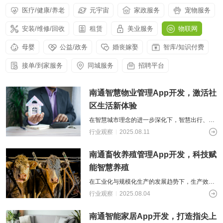
供基
的智
大型网
挖掘
开发
间的
控，
物联
网解
于大
AI开发
医疗/健康/养老
元宇宙
家政服务
宠物服务
能应
站开发
数据
和构
距离
关于
提升
网
决方
模型
用开
价
社交解决方案
建自
金融
的
智能
案
发
安装/维修/回收
租赁
美业服务
值，
物联网
定义
UI设
服务
智能物联网
AIGC
物联
实现
驱动
的功
18600118988
(wx)
计
效
互联网金融解决方案
应用
网定
万物
业务
能与
母婴
公益/政务
婚丧嫁娶
智库/知识付费
率，
用户
全国统一咨询电话
定制
制开
互
UI设计
决策
服务
引领
研
开发
发，
联，
智能
大数据解决方案
金融
接单/到家服务
同城服务
招聘平台
究、
帮助
推动
化
科技
界面
客户
智慧
新时
布
实现
物联网解决方案
生活
代
局、
南通智慧物业管理App开发，激活社
软件
与产
色彩
和硬
业升
区生活新体验
搭配
件的
级
到交
链接
在智慧城市理念的进一步深化下，智慧出行、智
互设
慧家居等应用纷纷涌现，为智慧城市的建设添砖
行业观察
2025.08.11
计的
加瓦。在此过程中，面对社区规模日益扩
全方
位解
南通畜牧养殖管理App开发，科技赋
决方
能智慧养殖
案
在工业化与规模化生产的发展趋势下，生产效率
与成本一直是各行业保有竞争力的关键。畜牧养
行业观察
2025.08.04
殖行业也不例外。对于畜牧养殖的商家来
南通智能家居App开发，打造指尖上