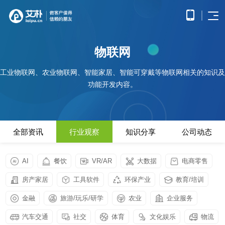
首页
物联网
APP
电子
开发
商务
优势
工业物联网、农业物联网、智能家居、智能可穿戴等物联网相关的知识及
小程
O2O
APP
解决
序开
解决
功能开发内容。
产品
网站
方案
在线
发
方案
调
为企
开发
教育
服务
提供
无缝
研、
业打
提供全
解决
微信
连接
需求
造全
面的
方案
原生
线上
分
公众
社交
APP开发
方位
WEB开
案例
构建
框架
与线
析、
全部资讯
行业观察
知识分享
公司动态
号开
解决
线上
发技术
高效
小程
下，
UE/UI
交易
发
方案
服务，
便捷
小程序开发
序开
打造
设
与服
涵盖企
基于
构建
的远
方案
发技
一体
计、
鸿蒙
互联
务平
业官网
微信
高效
AI
餐饮
VR/AR
大数据
电商零售
程学
术服
化消
产品
APP
网金
台
网站开发
建设、
公众
互动
习平
务
费体
研
开发
融解
HTML5
平台
的交
电子商务解决方案
房产家居
工具软件
环保产业
教育/培训
台
验
发、
HHSHOP
基于
应用开
决方
所提
流平
AI开
大数
测
公众号开发
华为
发、手
供的
台，
案
试、
金融
旅游/玩乐/研学
农业
企业服务
发
据解
O2O解决方案
鸿蒙
机微网
接口
拉近
融合
部署
为企
决方
观点
操作
站制作
与功
人与
鸿蒙APP开发
大数
上线
业提
汽车交通
社交
体育
文化娱乐
物流
案
系统
以及中
能，
人之
智能
物联
据风
在线教育解决方案