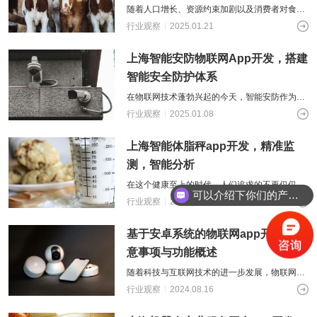
随着人口增长、资源约束加剧以及消费者对食品
安全与品质要求的日益提升，传统养殖业继续探
行业观察
2025.01.21
索更加高效与智能的运营方式。在此背景
上海智能安防物联网App开发，搭建
智能安全防护体系
在物联网技术蓬勃兴起的今天，智能安防作为保
障社会稳定、人们安居乐业的关键力量。也迎来
行业观察
2025.01.08
了前所未有的发展机遇。智能安防物联网
上海智能体脂秤app开发，精准监
测，智能分析
在这个健康至上的时代，人们追求的不再仅仅是
可以介绍下你们的产品么
瘦，而是健康且协调的身体状态。依托科技与线
行业观察
2024.10.17
上互联网技术的发展，智能体脂秤软件成
基于安卓系统的物联网app开发的注
意事项与功能概述
随着科技与互联网技术的进一步发展，物联网作
为“物物互联互通”的网络，其在智能设备与设施
行业观察
2024.08.16
中发挥着信息交换、智能化识别与管理