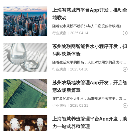
健康监测手环，这些小巧的设备不仅为我
上海智慧城市平台App开发，推动全
域联动
随着城市规模不断扩张与人口密度的持续增加，
传统的城市管理与服务模式面临着诸多挑战。智
行业观察
2025.04.14
慧城市的理念应运而生，旨在利用信息技
苏州物联网智能售水小程序开发，扫
码即饮新体验
随着生活水平的提高，人们对饮用水的品质与获
取方式有了更高的要求。针对传统售水模式中存
行业观察
2025.04.10
在的购买流程繁琐、水质难以实时监控等
苏州农场地块管理App开发，开启智
慧农场新篇章
在广袤的农业天地里，精准规划至关重要。农场
地块的管理一直是一项繁重且复杂的任务。不同
行业观察
2025.01.21
的地块有着不同的土壤条件、光照时长和
上海智慧养殖管理平台App开发，助
力一站式养殖管理