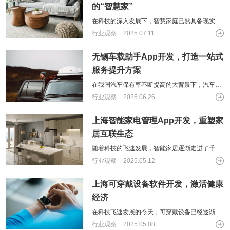
的“智慧家”
在科技的深入发展下，智慧家庭已然具备现实可
能。无论是温度调节、灯光管控，还是设备互联
行业观察
2025.07.11
与智能场景搭建，依托物联网与智能化技
无锡车载助手App开发，打造一站式
服务提升方案
在我国汽车保有率不断提高的大背景下，汽车出
行服务也越来越受到人们的重视。与此同时，随
行业观察
2025.06.26
着互联网技术的进一步发展，智能车载助
上海智能家电管理App开发，重塑家
居互联生态
随着科技的飞速发展，智能家居逐渐走进了千家
万户。它们不仅为人们的生活带来了极大的便
行业观察
2025.05.12
利，也提升了生活的品质和舒适度。然而，
上海可穿戴设备软件开发，激活健康
经济
在科技飞速发展的今天，可穿戴设备已经逐渐成
为人们生活中不可或缺的一部分。从智能手表到
行业观察
2025.05.08