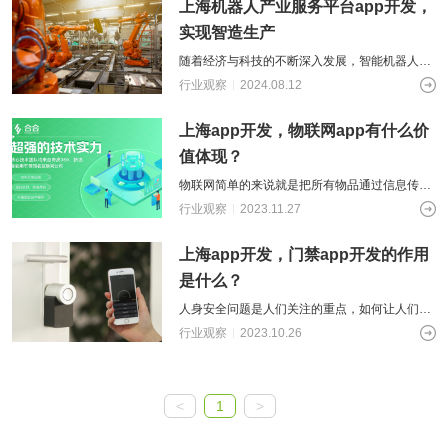
上海机器人产业服务平台app开发，
实现智造生产
随着经济与科技的不断深入发展，智能机器人以
其高精度、高强度的优势在工业生产制造中发挥
行业观察
2024.08.12
着越来越重要的作用。为了深入对接用户
上海app开发，物联网app有什么价
值体现？
物联网简单的来说就是把所有物品通过信息传感
设备与互联网连接起来，进行信息交换，即物物
行业观察
2023.11.27
相息，以实现智能化识别和管理。随着移
上海app开发，门禁app开发的作用
是什么？
人身安全问题是人们关注的重点，如何让人们感
受到安全氛围，减少意外事件的发生，是科学技
行业观察
2023.10.26
术研究的方向。上海门禁app的开发是
<
1
>