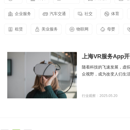
智能物联网定制开发，帮助客户实
在线教育解决方案
现软件和硬件的链接
AI开发
关于
企业服务
汽车交通
社交
体育
UI设计
社交解决方案
用户研究、界面布局、色彩搭配到
智能物联网
交互设计的全方位解决方案
18600118988
(wx)
租赁
美业服务
物联网
母婴
互联网金融解决方案
全国统一咨询电话
UI设计
大数据解决方案
上海VR服务App
物联网解决方案
随着科技的飞速发展，虚
众视野，成为改变人们生
VR技术通过模拟虚拟
行业观察
2025.05.20