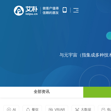
首页
APP开发
APP产品调研、需求分析、UE/UI
小程序开发
设计、产品研发、测试、部署上线
优势
提供微信原生框架小程序开发技术
网站开发
服务
提供全面的WEB开发技术服务，
涵盖企业官网建设、HTML5应用
服务
与元宇宙（指集成多种技
开发、手机微网站制作以及中大型
公众号开发
网站开发
基于微信公众平台所提供的接口与
APP开发
案例
功能，开发和构建自定义的功能与
服务
鸿蒙APP开发
小程序开发
基于华为鸿蒙操作系统的智能应用
方案
开发
网站开发
全部资讯
AI开发
电子商务解决方案
HHSHOP
为企业提供基于大模型的AIGC应
公众号开发
用定制开发
O2O解决方案
观点
智能物联网
AI
餐饮
VR/AR
大数据
电
鸿蒙APP开发