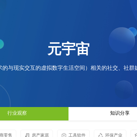
电子商务解决方案
为企业打造全方位线上交易与服务
元宇宙
O2O解决方案
平台
无缝连接线上与线下，打造一体化
在线教育解决方案
消费体验
构建高效便捷的远程学习平台
术的与现实交互的虚拟数字生活空间）相关的社交、社群
社交解决方案
构建高效互动的交流平台，拉近人
与人之间的距离
互联网金融解决方案
融合大数据风控，提升金融服务效
率，引领金融科技新时代
行业观察
知识分享
大数据解决方案
挖掘数据价值，驱动业务决策智能
化
商零售
房产家居
工具软件
物联网解决方案
环保产业